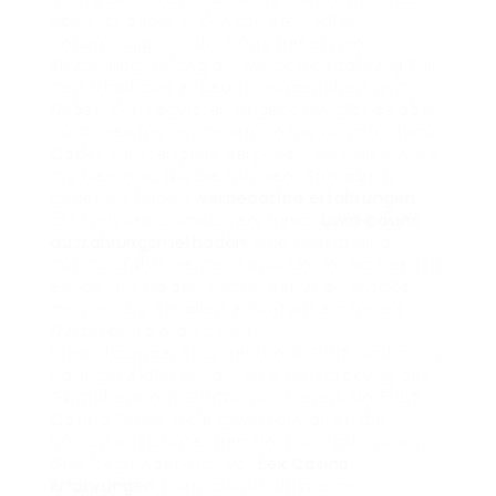
Spins ist dabei in den meisten Fällen
unabhängig von der Höhe der ersten
Einzahlung, solang die Mindesteinzahlung für
den Erhalt des Angebots eingehalten wird.
Neben den regulären Angeboten gibt es aber
auch welche, bei denen Online Casinos Bonus
Codes für Freispiele vergeben. So müssen Sie
die Gewinne, die Sie mit dem Bonusgeld
generiert haben,
verdecasino erfahrungen
oft viele Male umsetzen, bevor
bwin casino
auszahlungsmethoden
eine Auszahlung
durchgeführt werden kann. Um im No Deposit
Bonus Casino den Gratis-Bonus zu erhalten,
müssen Sie bei allen Anbietern ein neues
Nutzerkonto registrieren.
Etwas häufiger sind Deals mit 300% und noch
häufiger Aktionen, die eine Aufstockung des
Guthabens mit 200%Bonus bieten. Ein 500%
Casino Bonus stellt gewissermaßen die
Königsklasse unter den Einzahlungsboni dar.
Dies begründet sich vor
Lex Casino
Erfahrungen
allem damit, dass eine