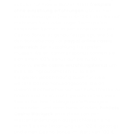
exklusiv für mobile Nutzer. Statt
freispiele
ohne einzahlung erfahrungen
gibt es hier
echtes Bonusgeld (meist 5–10 €), das Sie auf
mehreren Slots oder sogar Tischspielen
verwenden können. In den Konditionen des
Casino Bonus ist genau festgelegt, wie Sie
den Bonusbetrag vor
paypal online casino
österreich
der Auszahlung freispielen
müssen. Als Willkommensbonus können Sie
sich einen 100% Bonus auf bis zu 50 €
sichern,
verde casino einzahlungsbonus
um
Ihre Lieblingsautomaten zu spielen.
Sie gelten jedoch häufig auch für viele
weitere Casino Bonusangebote, die an
diesem Wochenende auf der Bonusmesse zu
finden sind. Es ist nicht gerade selten, dass
Spieler für ihre Lieblingsspiele Bonusgeld
verwenden, und dann herausfinden,
Princess
Casino Blackjack
dass diese von den
Wettanforderungen ausgeschlossen sind.
Wenn Sie eine Einzahlung von 100 € getätigt
und einen Casino Bonus im Wert von 100 €