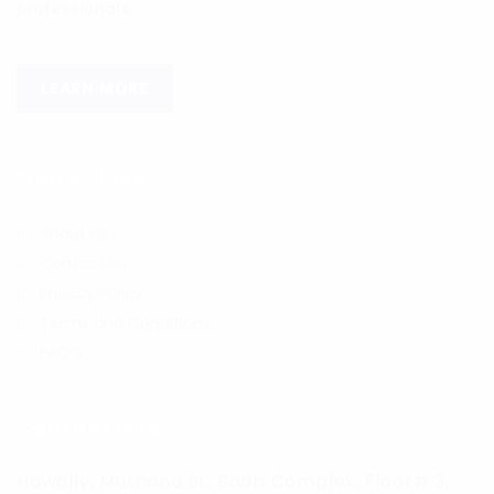
professionals.
LEARN MORE
Quick Links
About us
Contact us
Privacy Policy
Terms and Conditions
FAQ’S
Contact Info
Hawally, Muthana St. Badri Complex, Floor# 3,