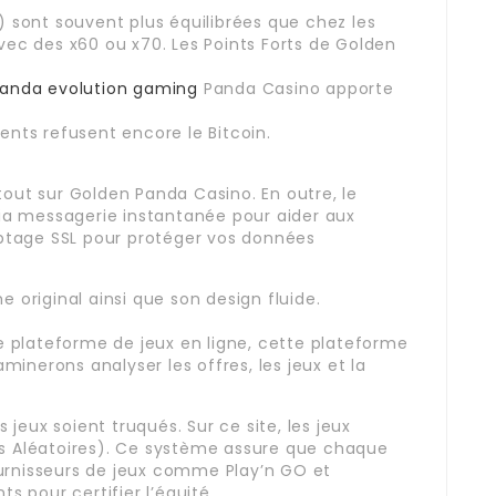
) sont souvent plus équilibrées que chez les
vec des x60 ou x70. Les Points Forts de Golden
panda evolution gaming
Panda Casino apporte
ents refusent encore le Bitcoin.
out sur Golden Panda Casino. En outre, le
via messagerie instantanée pour aider aux
cryptage SSL pour protéger vos données
 original ainsi que son design fluide.
e plateforme de jeux en ligne, cette plateforme
aminerons analyser les offres, les jeux et la
 jeux soient truqués. Sur ce site, les jeux
s Aléatoires). Ce système assure que chaque
fournisseurs de jeux comme Play’n GO et
s pour certifier l’équité.