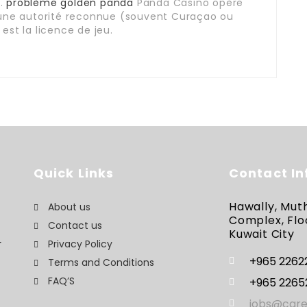
s.
problème golden panda
Panda Casino opère
 une autorité reconnue (souvent Curaçao ou
 est la licence de jeu.
Quick Links
Contact In
Hawally, Muth
About us
Complex, Floo
Contact us
Kuwait City
r
Privacy Policy
+965 2262
Terms and Conditions
FAQ’S
+965 2265
jobs@care