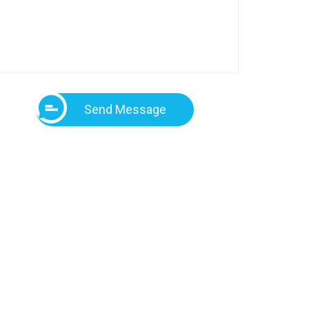
Send Message