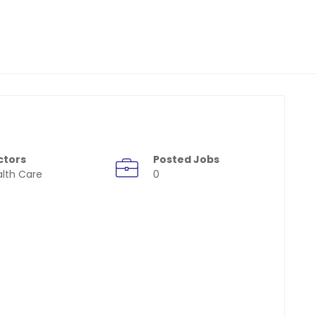
ctors
Posted Jobs
lth Care
0