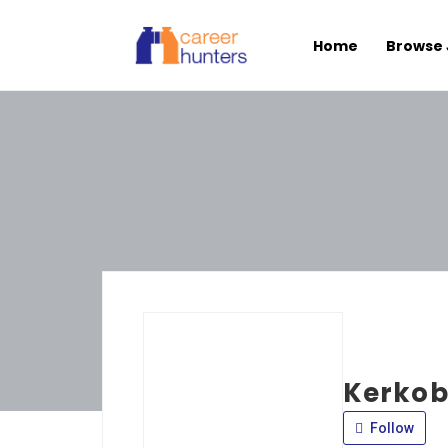
Home
Browse 
Kerko
Follow