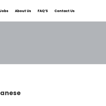
Jobs
About Us
FAQ’S
Contact Us
banese