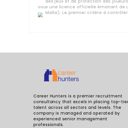
des jeux et de protection des joueur
sous une licence officielle émanant de
Malte). Le premier critère à contrôler
Career Hunters is a premier recruitment
consultancy that excels in placing top-tie
talent across all sectors and levels. The
company is managed and operated by
experienced senior management
professionals.