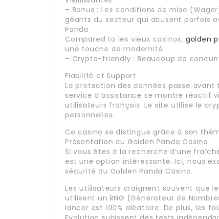
vieillissantes.
– Bonus : Les conditions de mise (Wager
géants du secteur qui abusent parfois a
Panda
Compared to les vieux casinos,
golden 
une touche de modernité :
– Crypto-friendly : Beaucoup de concurr
Fiabilité et Support
La protection des données passe avant t
service d’assistance se montre réactif 
utilisateurs français. Le site utilise le 
personnelles.
Ce casino se distingue grâce à son thème
Présentation du Golden Panda Casino
Si vous êtes à la recherche d’une fraîch
est une option intéressante. Ici, nous ex
sécurité du Golden Panda Casino.
Les utilisateurs craignent souvent que les
utilisent un RNG (Générateur de Nombre
lancer est 100% aléatoire. De plus, les 
Evolution subissent des tests indépendant